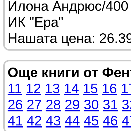
Илона Андрюс/400 
ИК "Ера"
Нашата цена: 26.39
Още книги от Фе
11
12
13
14
15
16
1
26
27
28
29
30
31
3
41
42
43
44
45
46
4