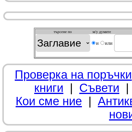
търсeне по
м/у думите
и
или
Проверка на поръчки
книги
|
Съвети
Кои сме ние
|
Антик
нов