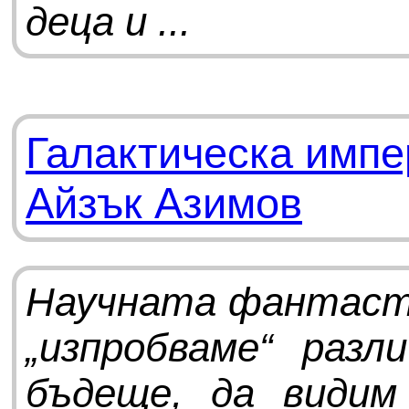
деца и ...
Галактическа импе
Айзък Азимов
Научната фантасти
„изпробваме“ разл
бъдеще, да видим