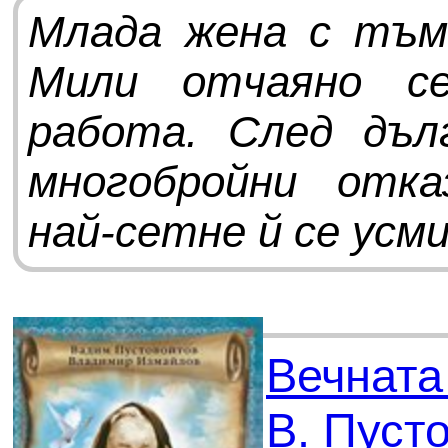
Млада жена с тъмн
Мили отчаяно с
работа. След дъл
многобройни отк
най-сетне й се усмих
Вечната
В. Пуст