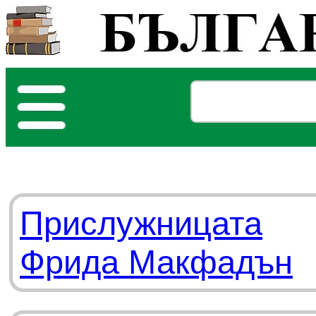
Прислужницата
Фрида Макфадън