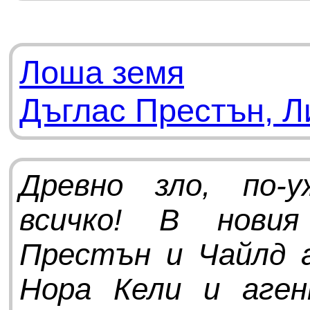
Лоша земя
Дъглас Престън, Л
Древно зло, по-
всичко! В нови
Престън и Чайлд 
Нора Кели и аге