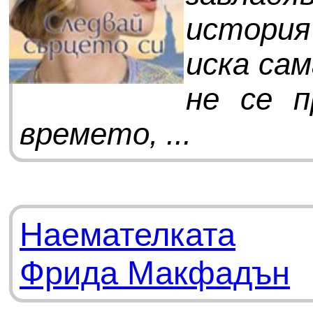
история
иска сам
не се п
времето, ...
Наемателката
Фрида Макфадън