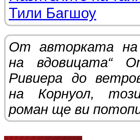
Тили Багшоу
От авторката на
на вдовицата“ О
Ривиера до ветро
на Корнуол, тоз
роман ще ви потопи