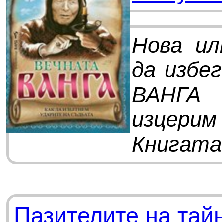
Нова ил
да избе
ВАНГА 
изцери
Книгата 
Пазителите на тай