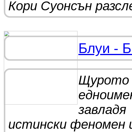
Кори Суонсън разсл
Блуи - 
Щурото 
едноиме
завладя
истински феномен 