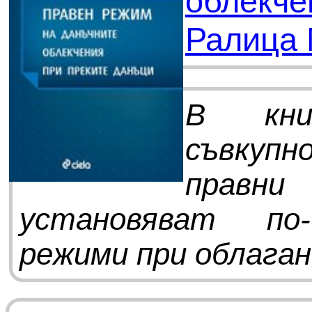
облекче
Ралица
В кни
съвкуп
правни
установяват по-
режими при облаган