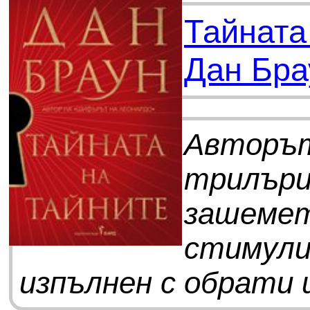
Тайната
Дан Бра
Авторъ
трилъри
зашем
стимул
изпълнен с обрати ш