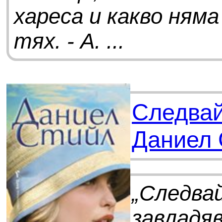
хареса и какво няма
тях. - А. ...
Следвай
Даниел 
„След
завла