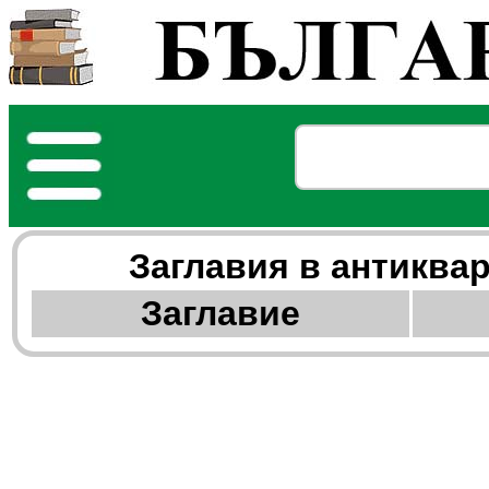
Заглaвия в антиква
Заглавие