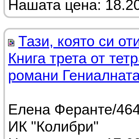
Нашата цена: 18.20
Тази, която си оти
Книга трета от тет
романи Гениалната
Елена Феранте/464
ИК "Колибри"