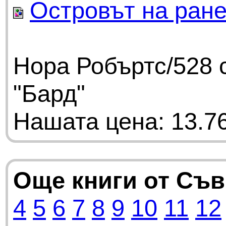
Островът на ран
Нора Робъртс/528 
"Бард"
Нашата цена: 13.76
Още книги от Съ
4
5
6
7
8
9
10
11
12