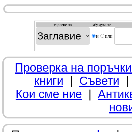
търсeне по
м/у думите
и
или
Проверка на поръчки
книги
|
Съвети
Кои сме ние
|
Антик
нов