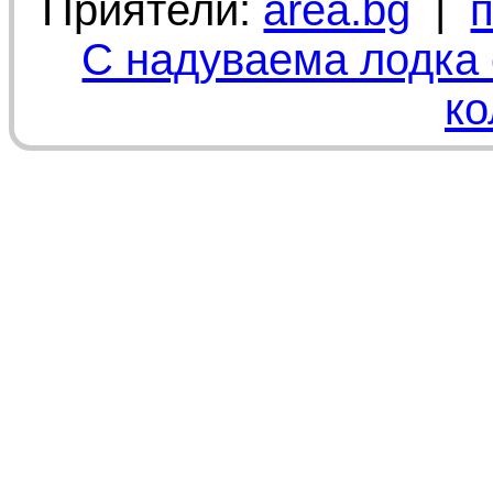
Приятели:
area.bg
|
С надуваема лодка 
ко