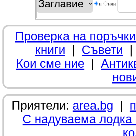
и
или
Проверка на поръчки
книги
|
Съвети
Кои сме ние
|
Антик
нов
Приятели:
area.bg
|
С надуваема лодка 
ко