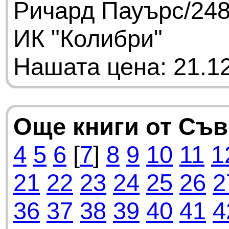
Ричард Пауърс/248
ИК "Колибри"
Нашата цена: 21.12
Още книги от Съ
4
5
6
[
7
]
8
9
10
11
1
21
22
23
24
25
26
2
36
37
38
39
40
41
4