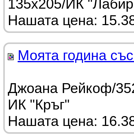
135х205/ИК "Лабир
Нашата цена: 15.38
Моята година съ
Джоана Рейкоф/352
ИК "Кръг"
Нашата цена: 16.38