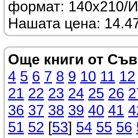
формат: 140х210/И
Нашата цена: 14.47
Още книги от Съ
4
5
6
7
8
9
10
11
12
21
22
23
24
25
26
2
36
37
38
39
40
41
4
51
52
[
53
]
54
55
56