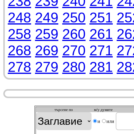
238
239
240
241
24
248
249
250
251
25
258
259
260
261
26
268
269
270
271
27
278
279
280
281
28
търсeне по
м/у думите
и
или