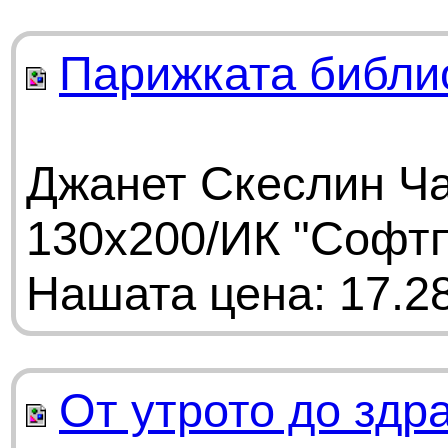
Парижката библи
Джанет Скеслин Ча
130х200/ИК "Софт
Нашата цена: 17.28
От утрото до здр