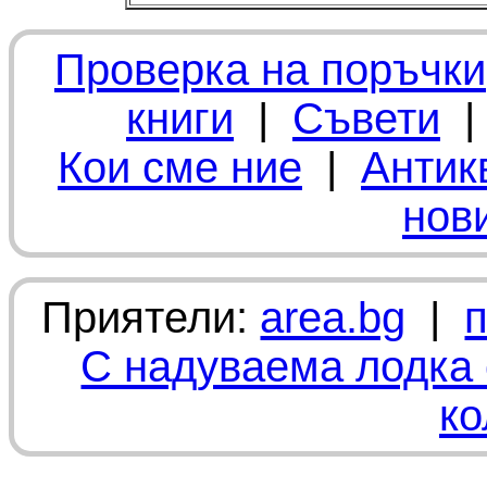
Проверка на поръчки
книги
|
Съвети
Кои сме ние
|
Антик
нов
Приятели:
area.bg
|
С надуваема лодка 
ко