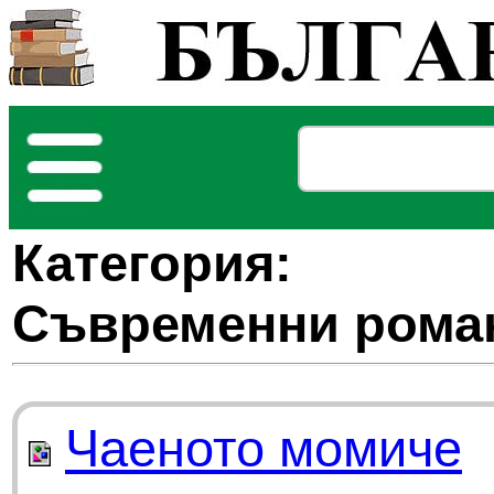
Категория:
Съвременни рома
Чаеното момиче