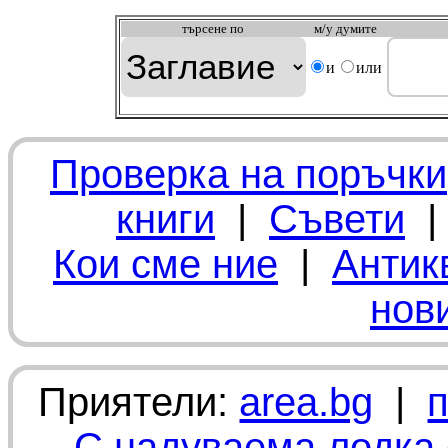
търсeне по
м/у думите
и
или
Проверка на поръчки
книги
|
Съвети
Кои сме ние
|
Антик
нов
Приятели:
area.bg
|
С надуваема лодка 