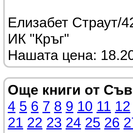
Елизабет Страут/42
ИК "Кръг"
Нашата цена: 18.20
Още книги от Съ
4
5
6
7
8
9
10
11
12
21
22
23
24
25
26
2