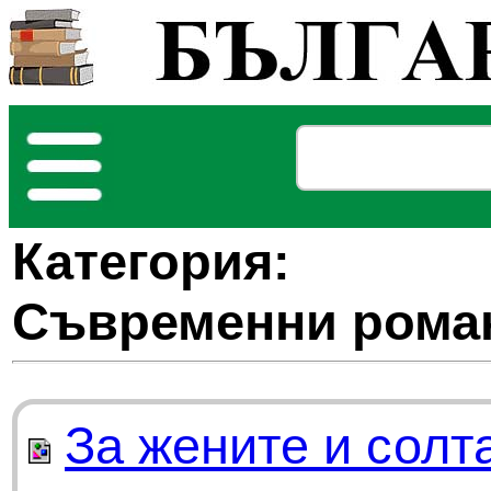
Категория:
Съвременни рома
За жените и солт