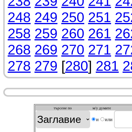
238
239
240
241
24
248
249
250
251
25
258
259
260
261
26
268
269
270
271
27
278
279
[
280
]
281
2
търсeне по
м/у думите
и
или