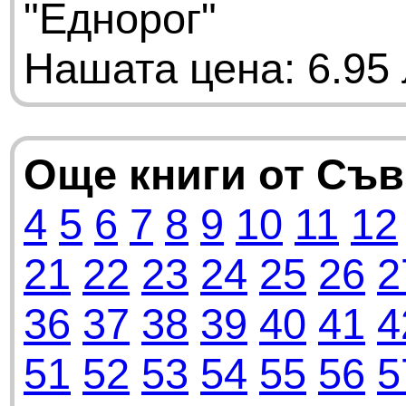
"Еднорог"
Нашата цена: 6.95 
Още книги от Съ
4
5
6
7
8
9
10
11
12
21
22
23
24
25
26
2
36
37
38
39
40
41
4
51
52
53
54
55
56
5