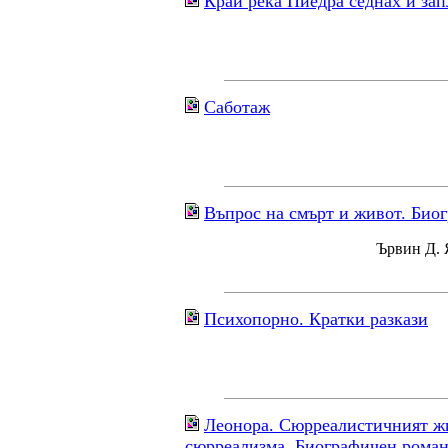
Край река Пиедра седнах и зап
Саботаж
Въпрос на смърт и живот. Био
Ървин Д. 
Психопорно. Кратки разкази
Леонора. Сюрреалистичният жи
сюрреализма. Биографичен рома