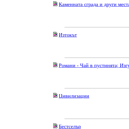
Каменната сграда и други мест
Изтокът
Романи - Чай в пустинята; Изг
Цивилизации
Бестселър