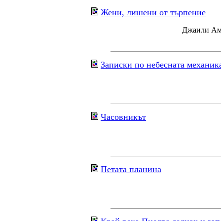
Жени, лишени от търпение
Джаили Ама
Записки по небесната механик
Часовникът
Петата планина