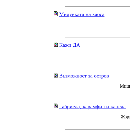
Милувката на хаоса
Кажи ДА
Възможност за остров
Мише
Габриела, карамфил и канела
Жорж