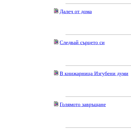
Далеч от дома
Следвай сърцето си
В книжарница Изгубени думи
Голямото завръщане