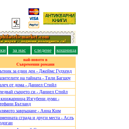
вки
за нас
следене
кошница
най-новото в
Съвременни романи
ътник за един ден - Джеймс Гудхенд
азителите на тайната - Тили Багшоу
алеч от дома - Даниел Стийл
ледвай сърцето си - Даниел Стийл
 книжарница Изгубени думи -
тефани Бътланд
олямото завръщане - Анна Ким
аменната сграда и други места - Аслъ
рдоган