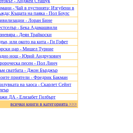
зтокът - Анджей Сташук
омани - Чай в пустинята; Изгубени в
ъжда; Къщата на паяка - Пол Боулс
ивилизации - Лоран Бине
естселър - Бека Адамашвили
зневяра - Деян Трайкоски
дън, или окото на кита - Ги Гофет
орски цар - Мишел Турние
адио нощ - Юрий Андрухович
ророческа песен - Пол Линч
ъм сватбата - Джон Бърджър
оите приятели - Фредрик Бакман
илувката на хаоса - Скарлет Сейнт
леър
ажи ДА - Елизабет Гилбърт
всички книги в категорията >>>