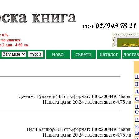
ус 6%
 на книгите
 2 дни - 4.69 лв
ново
съвети
каталог
доста
П
П
Д
Джеймс Гудхенд/448 стр./формат: 130х200/ИК "Бард"
С
Нашата цена: 20.24 лв./спестявате 4.75 лв.
В
С
Г
К
Тили Багшоу/368 стр./формат: 130х200/ИК "Бард"
Е
Нашата цена: 20.24 лв./спестявате 4.75 лв.