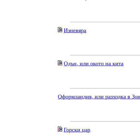
Изневяра
Одън, или окото на кита
Оформландия, или разходка в Зо
Горски цар