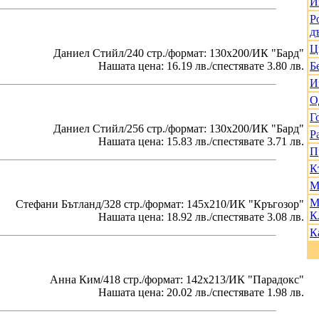
И
Р
д
Ц
Даниел Стийл/240 стр./формат: 130х200/ИК "Бард"
Нашата цена: 16.19 лв./спестявате 3.80 лв.
Б
И
О
Г
Даниел Стийл/256 стр./формат: 130х200/ИК "Бард"
Р
Нашата цена: 15.83 лв./спестявате 3.71 лв.
П
К
М
М
Стефани Бътланд/328 стр./формат: 145х210/ИК "Кръгозор"
К
Нашата цена: 18.92 лв./спестявате 3.08 лв.
К
Анна Ким/418 стр./формат: 142х213/ИК "Парадокс"
Нашата цена: 20.02 лв./спестявате 1.98 лв.