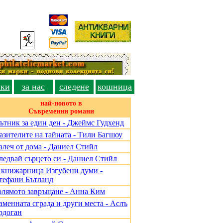
вки
за нас
следене
кошница
най-новото в
Съвременни романи
ътник за един ден - Джеймс Гудхенд
азителите на тайната - Тили Багшоу
алеч от дома - Даниел Стийл
ледвай сърцето си - Даниел Стийл
 книжарница Изгубени думи -
тефани Бътланд
олямото завръщане - Анна Ким
аменната сграда и други места - Аслъ
рдоган