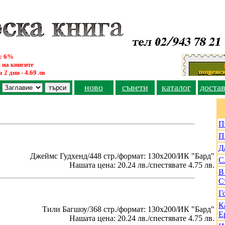
ус 6%
 на книгите
 2 дни - 4.69 лв
ново
съвети
каталог
доста
П
П
Д
Джеймс Гудхенд/448 стр./формат: 130х200/ИК "Бард"
С
Нашата цена: 20.24 лв./спестявате 4.75 лв.
В
С
Г
К
Тили Багшоу/368 стр./формат: 130х200/ИК "Бард"
Е
Нашата цена: 20.24 лв./спестявате 4.75 лв.