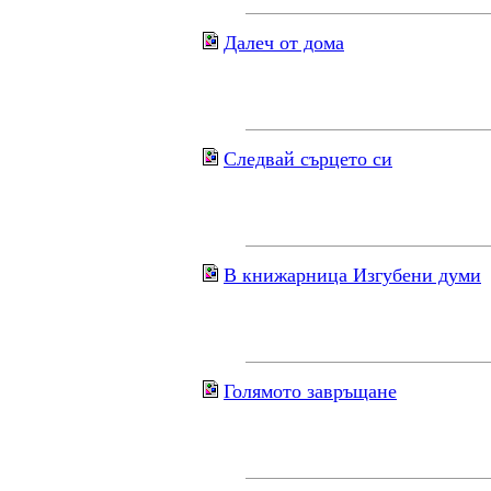
Далеч от дома
Следвай сърцето си
В книжарница Изгубени думи
Голямото завръщане