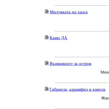
Милувката на хаоса
Кажи ДА
Възможност за остров
Мише
Габриела, карамфил и канела
Жорж