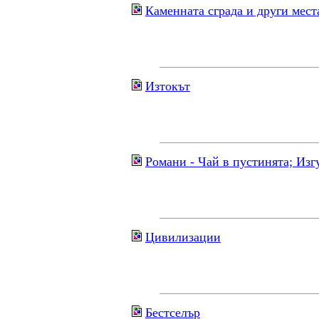
Каменната сграда и други мест
Изтокът
Романи - Чай в пустинята; Изг
Цивилизации
Бестселър