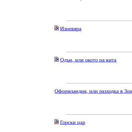
Изневяра
Одън, или окото на кита
Оформландия, или разходка в Зо
Горски цар