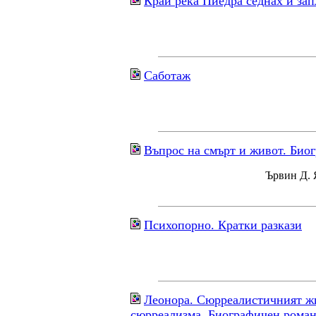
Край река Пиедра седнах и зап
Саботаж
Въпрос на смърт и живот. Био
Ървин Д. 
Психопорно. Кратки разкази
Леонора. Сюрреалистичният жи
сюрреализма. Биографичен рома