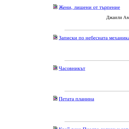
Жени, лишени от търпение
Джаили Ама
Записки по небесната механик
Часовникът
Петата планина