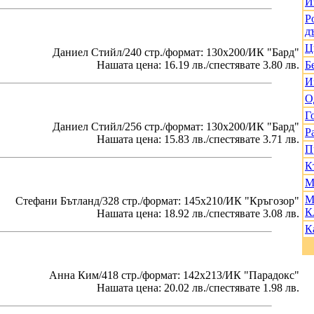
И
Р
д
Ц
Даниел Стийл/240 стр./формат: 130х200/ИК "Бард"
Нашата цена: 16.19 лв./спестявате 3.80 лв.
Б
И
О
Г
Даниел Стийл/256 стр./формат: 130х200/ИК "Бард"
Р
Нашата цена: 15.83 лв./спестявате 3.71 лв.
П
К
М
М
Стефани Бътланд/328 стр./формат: 145х210/ИК "Кръгозор"
К
Нашата цена: 18.92 лв./спестявате 3.08 лв.
К
Анна Ким/418 стр./формат: 142х213/ИК "Парадокс"
Нашата цена: 20.02 лв./спестявате 1.98 лв.