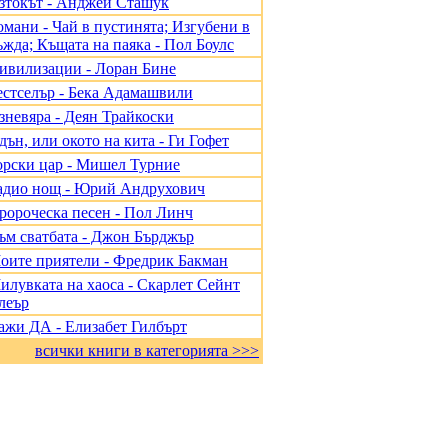
зтокът - Анджей Сташук
омани - Чай в пустинята; Изгубени в
ъжда; Къщата на паяка - Пол Боулс
ивилизации - Лоран Бине
естселър - Бека Адамашвили
зневяра - Деян Трайкоски
дън, или окото на кита - Ги Гофет
орски цар - Мишел Турние
адио нощ - Юрий Андрухович
ророческа песен - Пол Линч
ъм сватбата - Джон Бърджър
оите приятели - Фредрик Бакман
илувката на хаоса - Скарлет Сейнт
леър
ажи ДА - Елизабет Гилбърт
всички книги в категорията >>>