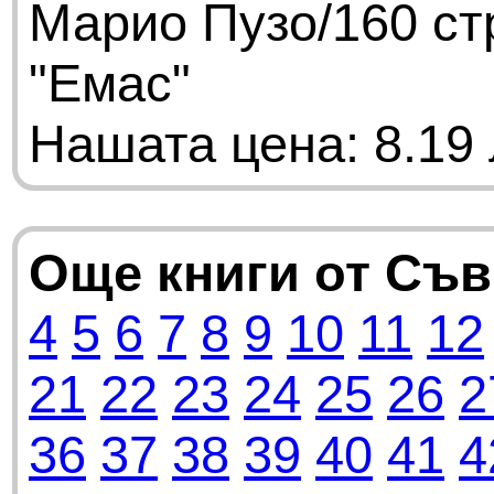
Марио Пузо/160 ст
"Емас"
Нашата цена: 8.19 
Още книги от Съ
4
5
6
7
8
9
10
11
12
21
22
23
24
25
26
2
36
37
38
39
40
41
4