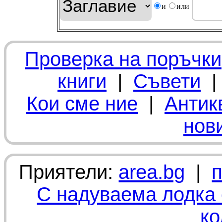
и
или
Проверка на поръчки
книги
|
Съвети
Кои сме ние
|
Антик
нов
Приятели:
area.bg
|
С надуваема лодка 
ко