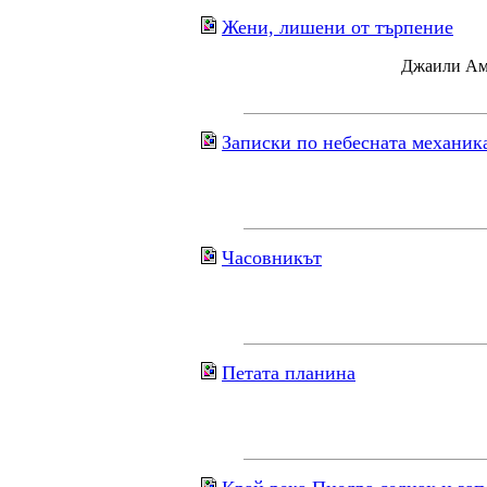
Жени, лишени от търпение
Джаили Ама
Записки по небесната механик
Часовникът
Петата планина