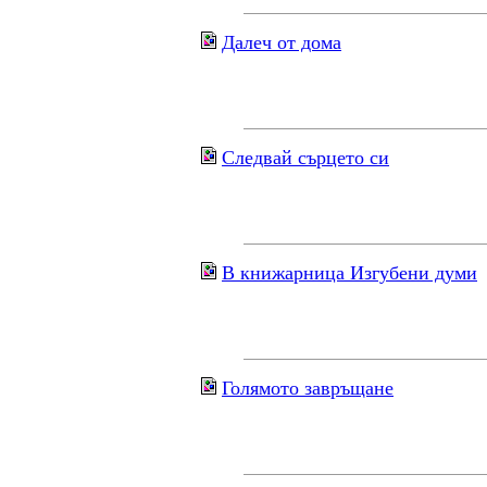
Далеч от дома
Следвай сърцето си
В книжарница Изгубени думи
Голямото завръщане