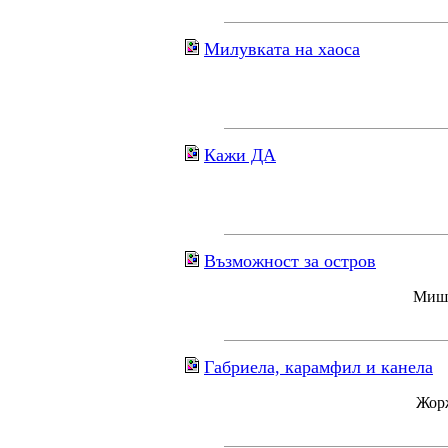
Милувката на хаоса
Кажи ДА
Възможност за остров
Мише
Габриела, карамфил и канела
Жорж