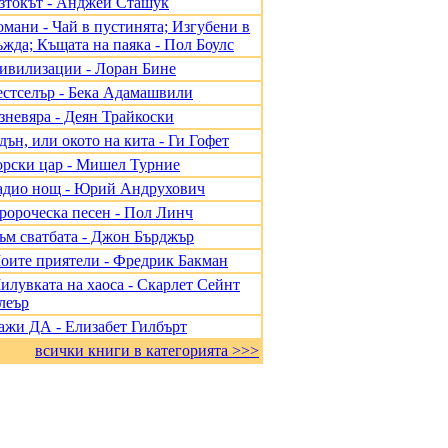
зтокът - Анджей Сташук
омани - Чай в пустинята; Изгубени в
ъжда; Къщата на паяка - Пол Боулс
ивилизации - Лоран Бине
естселър - Бека Адамашвили
зневяра - Деян Трайкоски
дън, или окото на кита - Ги Гофет
орски цар - Мишел Турние
адио нощ - Юрий Андрухович
ророческа песен - Пол Линч
ъм сватбата - Джон Бърджър
оите приятели - Фредрик Бакман
илувката на хаоса - Скарлет Сейнт
леър
ажи ДА - Елизабет Гилбърт
всички книги в категорията >>>