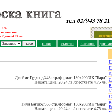
ус 6%
 на книгите
 2 дни - 4.69 лв
ново
съвети
каталог
доста
П
П
Д
Джеймс Гудхенд/448 стр./формат: 130х200/ИК "Бард"
С
Нашата цена: 20.24 лв./спестявате 4.75 лв.
В
С
Г
К
Тили Багшоу/368 стр./формат: 130х200/ИК "Бард"
Е
Нашата цена: 20.24 лв./спестявате 4.75 лв.