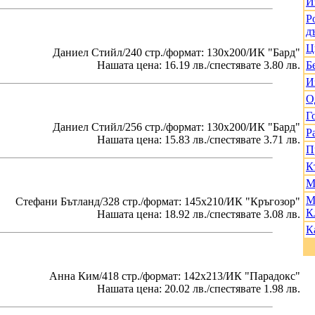
И
Р
д
Ц
Даниел Стийл/240 стр./формат: 130х200/ИК "Бард"
Нашата цена: 16.19 лв./спестявате 3.80 лв.
Б
И
О
Г
Даниел Стийл/256 стр./формат: 130х200/ИК "Бард"
Р
Нашата цена: 15.83 лв./спестявате 3.71 лв.
П
К
М
М
Стефани Бътланд/328 стр./формат: 145х210/ИК "Кръгозор"
К
Нашата цена: 18.92 лв./спестявате 3.08 лв.
К
Анна Ким/418 стр./формат: 142х213/ИК "Парадокс"
Нашата цена: 20.02 лв./спестявате 1.98 лв.