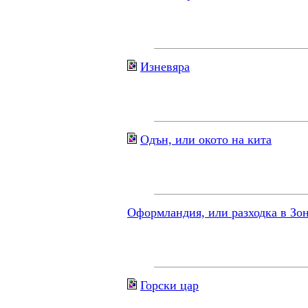
Изневяра
Одън, или окото на кита
Оформландия, или разходка в Зо
Горски цар