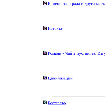
Каменната сграда и други мест
Изтокът
Романи - Чай в пустинята; Изг
Цивилизации
Бестселър