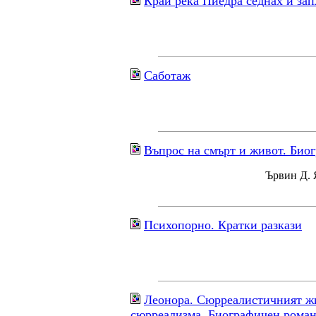
Край река Пиедра седнах и зап
Саботаж
Въпрос на смърт и живот. Био
Ървин Д. 
Психопорно. Кратки разкази
Леонора. Сюрреалистичният жи
сюрреализма. Биографичен рома