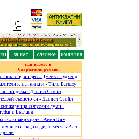
вки
за нас
следене
кошница
най-новото в
Съвременни романи
ътник за един ден - Джеймс Гудхенд
азителите на тайната - Тили Багшоу
алеч от дома - Даниел Стийл
ледвай сърцето си - Даниел Стийл
 книжарница Изгубени думи -
тефани Бътланд
олямото завръщане - Анна Ким
аменната сграда и други места - Аслъ
рдоган