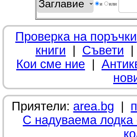
и
или
Проверка на поръчки
книги
|
Съвети
Кои сме ние
|
Антик
нов
Приятели:
area.bg
|
С надуваема лодка 
ко