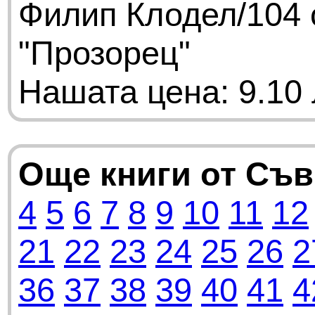
Филип Клодел/104 
"Прозорец"
Нашата цена: 9.10 
Още книги от Съ
4
5
6
7
8
9
10
11
12
21
22
23
24
25
26
2
36
37
38
39
40
41
4