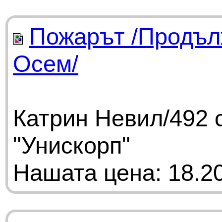
Пожарът /Продъл
Осем/
Катрин Невил/492 
"Унискорп"
Нашата цена: 18.20