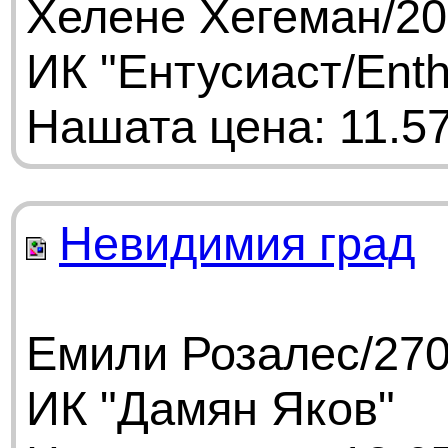
Хелене Хегеман/20
ИК "Ентусиаст/Enth
Нашата цена: 11.57
Невидимия град
Емили Розалес/270
ИК "Дамян Яков"