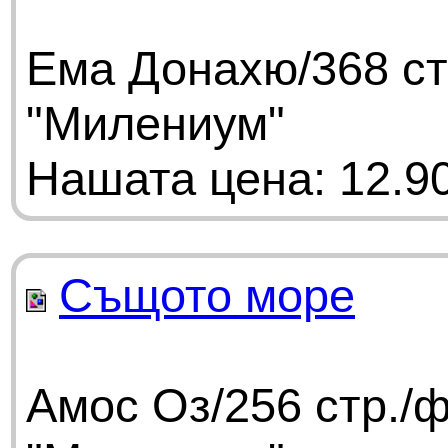
Ема Донахю/368 ст
"Милениум"
Нашата цена: 12.90
Същото море
Амос Оз/256 стр./