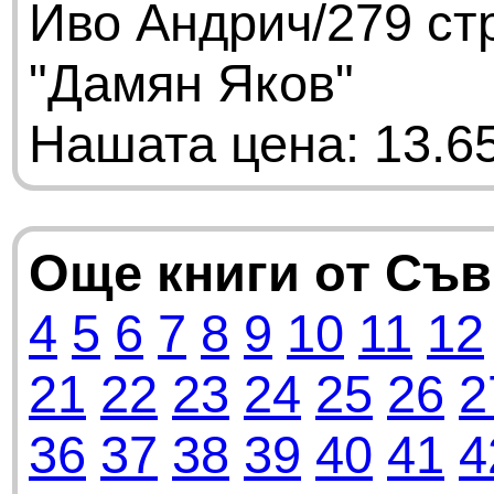
Иво Андрич/279 ст
"Дамян Яков"
Нашата цена: 13.65
Още книги от Съ
4
5
6
7
8
9
10
11
12
21
22
23
24
25
26
2
36
37
38
39
40
41
4