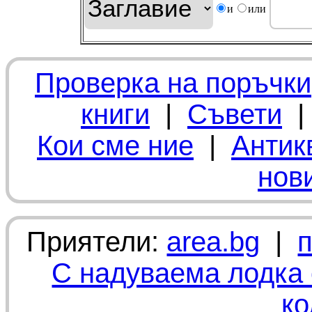
и
или
Проверка на поръчки
книги
|
Съвети
Кои сме ние
|
Антик
нов
Приятели:
area.bg
|
С надуваема лодка 
ко