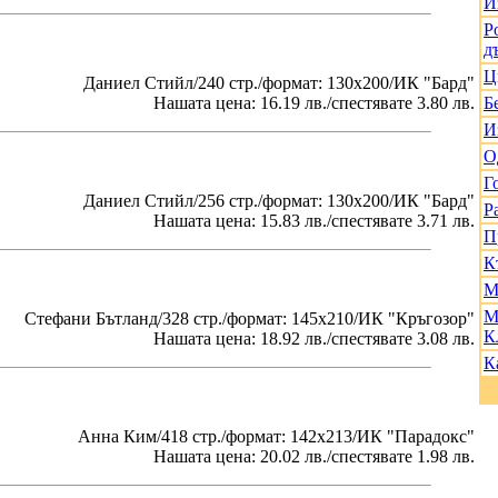
И
Р
д
Ц
Даниел Стийл/240 стр./формат: 130х200/ИК "Бард"
Нашата цена: 16.19 лв./спестявате 3.80 лв.
Б
И
О
Г
Даниел Стийл/256 стр./формат: 130х200/ИК "Бард"
Р
Нашата цена: 15.83 лв./спестявате 3.71 лв.
П
К
М
М
Стефани Бътланд/328 стр./формат: 145х210/ИК "Кръгозор"
К
Нашата цена: 18.92 лв./спестявате 3.08 лв.
К
Анна Ким/418 стр./формат: 142х213/ИК "Парадокс"
Нашата цена: 20.02 лв./спестявате 1.98 лв.