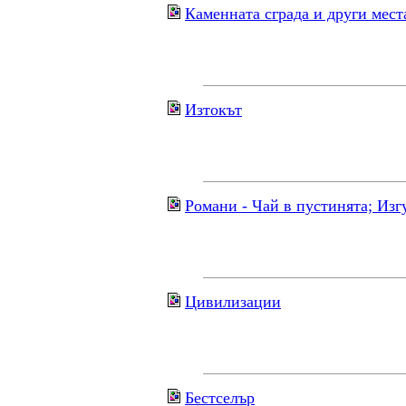
Каменната сграда и други мест
Изтокът
Романи - Чай в пустинята; Изг
Цивилизации
Бестселър