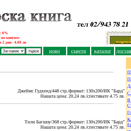
ус 6%
 на книгите
 2 дни - 4.69 лв
ново
съвети
каталог
доста
П
П
Д
Джеймс Гудхенд/448 стр./формат: 130х200/ИК "Бард"
С
Нашата цена: 20.24 лв./спестявате 4.75 лв.
В
С
Г
К
Тили Багшоу/368 стр./формат: 130х200/ИК "Бард"
Е
Нашата цена: 20.24 лв./спестявате 4.75 лв.