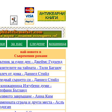
вки
за нас
следене
кошница
най-новото в
Съвременни романи
ътник за един ден - Джеймс Гудхенд
азителите на тайната - Тили Багшоу
алеч от дома - Даниел Стийл
ледвай сърцето си - Даниел Стийл
 книжарница Изгубени думи -
тефани Бътланд
олямото завръщане - Анна Ким
аменната сграда и други места - Аслъ
рдоган