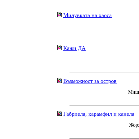
Милувката на хаоса
Кажи ДА
Възможност за остров
Мише
Габриела, карамфил и канела
Жорж