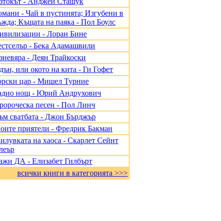
зтокът - Анджей Сташук
омани - Чай в пустинята; Изгубени в
ъжда; Къщата на паяка - Пол Боулс
ивилизации - Лоран Бине
естселър - Бека Адамашвили
зневяра - Деян Трайкоски
дън, или окото на кита - Ги Гофет
орски цар - Мишел Турние
адио нощ - Юрий Андрухович
ророческа песен - Пол Линч
ъм сватбата - Джон Бърджър
оите приятели - Фредрик Бакман
илувката на хаоса - Скарлет Сейнт
леър
ажи ДА - Елизабет Гилбърт
всички книги в категорията >>>