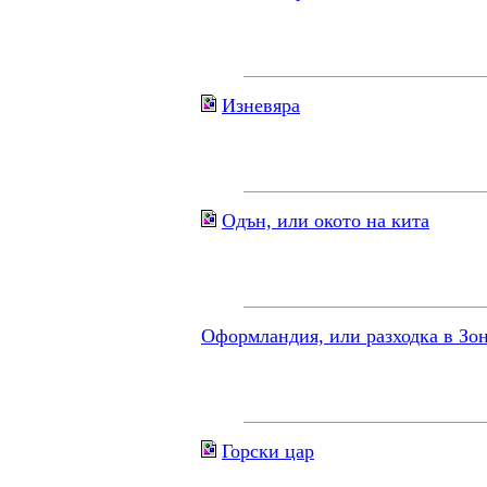
Изневяра
Одън, или окото на кита
Оформландия, или разходка в Зо
Горски цар