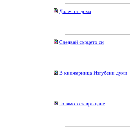
Далеч от дома
Следвай сърцето си
В книжарница Изгубени думи
Голямото завръщане