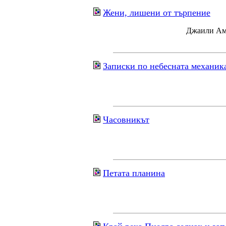
Жени, лишени от търпение
Джаили Ама
Записки по небесната механик
Часовникът
Петата планина