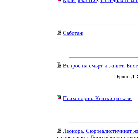
Край река Пиедра седнах и зап
Саботаж
Въпрос на смърт и живот. Био
Ървин Д. 
Психопорно. Кратки разкази
Леонора. Сюрреалистичният жи
сюрреализма. Биографичен рома