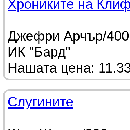
Хрониките на Кли
Джефри Арчър/400 
ИК "Бард"
Нашата цена: 11.33
Слугините