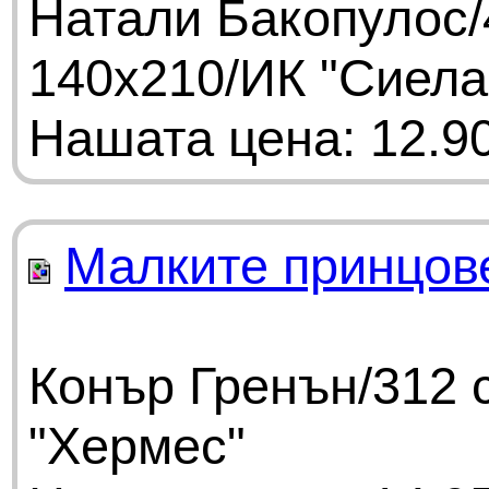
Натали Бакопулос/
140х210/ИК "Сиела
Нашата цена: 12.90
Малките принцове
Конър Гренън/312 
"Хермес"