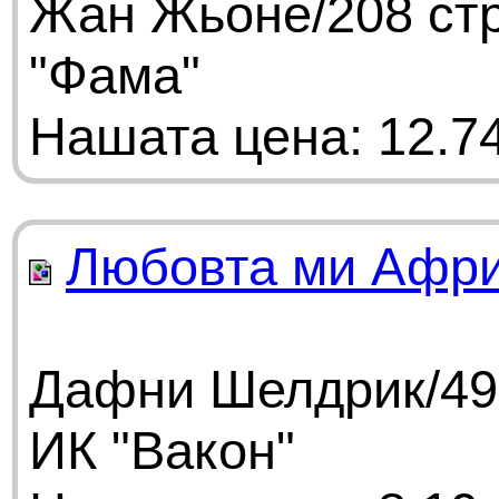
Жан Жьоне/208 стр
"Фама"
Нашата цена: 12.74
Любовта ми Афр
Дафни Шелдрик/496
ИК "Вакон"