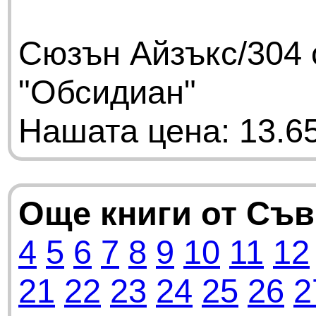
Сюзън Айзъкс/304 
"Обсидиан"
Нашата цена: 13.65
Още книги от Съ
4
5
6
7
8
9
10
11
12
21
22
23
24
25
26
2