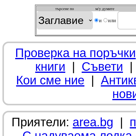
търсeне по
м/у думите
и
или
Проверка на поръчки
книги
|
Съвети
Кои сме ние
|
Антик
нов
Приятели:
area.bg
|
С надуваема лодка 