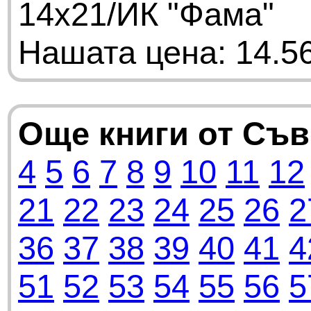
14х21/ИК "Фама"
Нашата цена: 14.56
Още книги от Съ
4
5
6
7
8
9
10
11
12
21
22
23
24
25
26
2
36
37
38
39
40
41
4
51
52
53
54
55
56
5