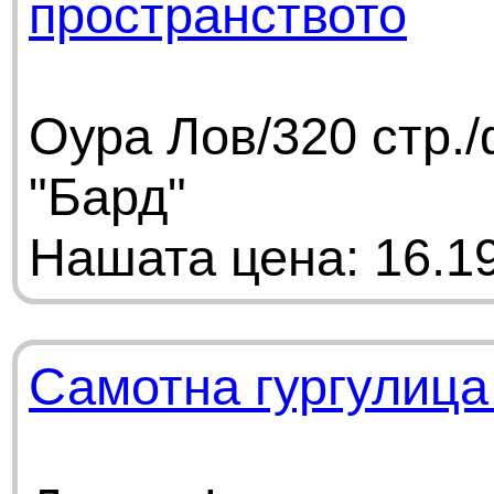
пространството
Оура Лов/320 стр.
"Бард"
Нашата цена: 16.19
Самотна гургулица 