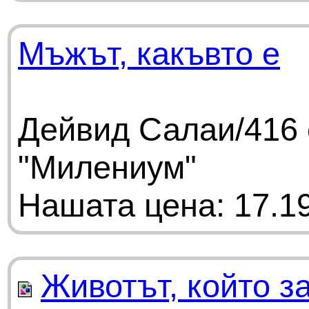
Мъжът, какъвто е
Дейвид Салаи/416 
"Милениум"
Нашата цена: 17.19
Животът, който з