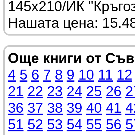
145х210/ИК "Кръго
Нашата цена: 15.48
Още книги от Съ
4
5
6
7
8
9
10
11
12
21
22
23
24
25
26
2
36
37
38
39
40
41
4
51
52
53
54
55
56
5