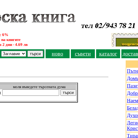
ус 6%
 на книгите
 2 дни - 4.69 лв
ново
съвети
каталог
доста
Пътн
Домъ
Пази
моля въведете търсената дума
и
Добр
Наем
Бела
Духо
Леги
Крис
Тира