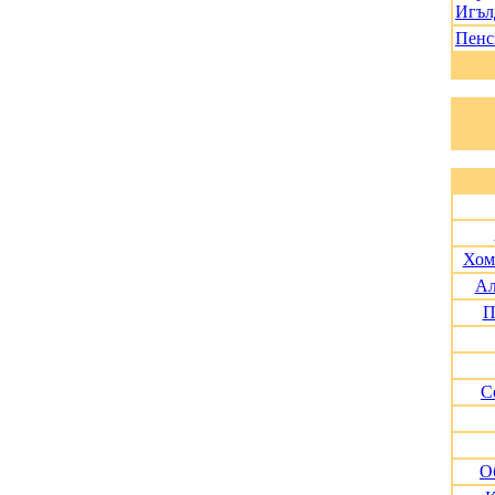
Игъл
Пенс
Хом
Ал
П
С
О