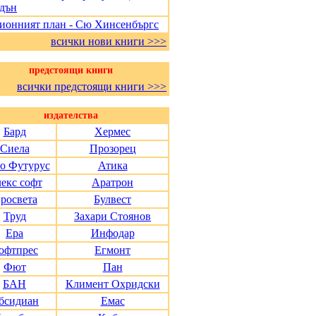
дън
ионният план - Сю Хинсенбъргс
всички нови книги >>>
предстоящи книги
всички предстоящи книги >>>
издателства
Бард
Хермес
Сиела
Прозорец
о Футурус
Атика
екс софт
Аратрон
росвета
Булвест
Труд
Захари Стоянов
Ера
Инфодар
офтпрес
Егмонт
Фют
Пан
БАН
Климент Охридски
бсидиан
Емас