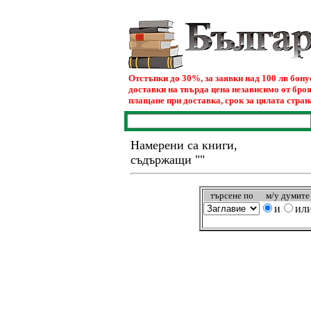
Отстъпки до 30%, за заявки над 100 лв бон
доставки на твърда цена независимо от броя
плащане при доставка, срок за цялата страна
Намерени са книги,
съдържащи ""
търсeне по
м/у думите
и
ил