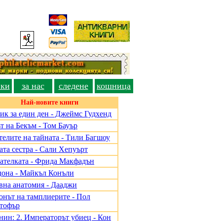
вки
за нас
следене
кошница
Най-новите книги
ик за един ден - Джеймс Гудхенд
т на Бекъм - Том Бауър
телите на тайната - Тили Багшоу
ата сестра - Сали Хепуърт
ателката - Фрида Макфадън
дона - Майкъл Конъли
вна анатомия - Дааджи
онът на тамплиерите - Пол
тофър
нин: 2. Императорът убиец - Кон