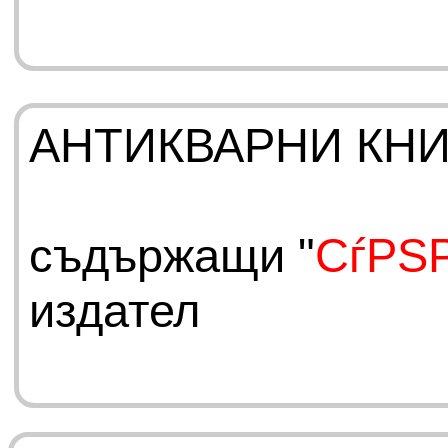
АНТИКВАРНИ КН
съдържащи "
СѓРЅ
издател