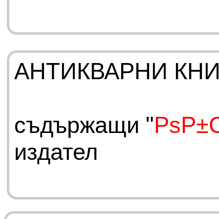
АНТИКВАРНИ КН
съдържащи "
РѕР±
издател