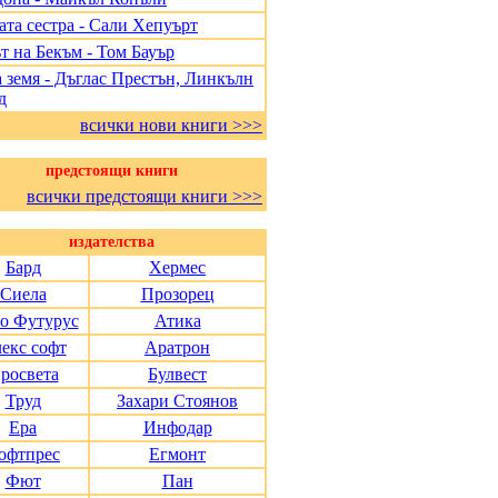
ата сестра - Сали Хепуърт
т на Бекъм - Том Бауър
 земя - Дъглас Престън, Линкълн
д
всички нови книги >>>
предстоящи книги
всички предстоящи книги >>>
издателства
Бард
Хермес
Сиела
Прозорец
о Футурус
Атика
екс софт
Аратрон
росвета
Булвест
Труд
Захари Стоянов
Ера
Инфодар
офтпрес
Егмонт
Фют
Пан