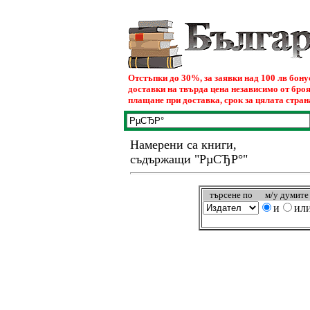
Отстъпки до 30%, за заявки над 100 лв бон
доставки на твърда цена независимо от броя
плащане при доставка, срок за цялата страна
Намерени са книги,
съдържащи "РµСЂР°"
търсeне по
м/у думите
и
ил