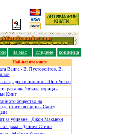
вки
за нас
следене
кошница
Най-новите книги
ата Ванга - В. Пустовойтов, В.
йлов
да създадеш шпионин - Шон Уокър
та разходка/твърда корица -
ън Кинг
тайното общество на
андартните вещици - Сангу
ана
ит за убиване - Джон Макмеън
ч от дома - Даниел Стийл
дона - Майкъл Конъли