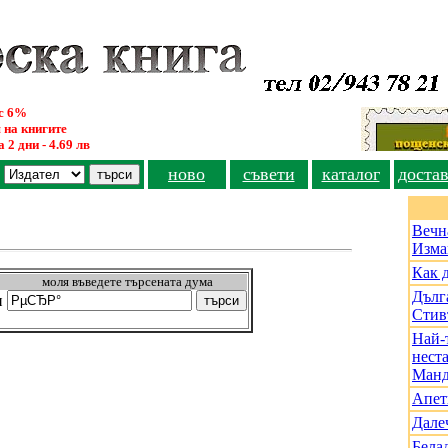
ус 6%
 на книгите
 2 дни - 4.69 лв
ново
съвети
каталог
доста
Вечн
Изма
Как 
моля въведете търсената дума
Дълга
и
Стив
Най-
нест
Манд
Апет
Дале
Бела