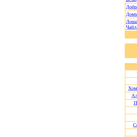
Добр
Домъ
Лоша
Чайл
Хом
Ал
П
С