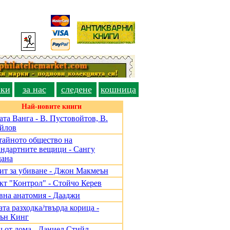
вки
за нас
следене
кошница
Най-новите книги
ата Ванга - В. Пустовойтов, В.
йлов
тайното общество на
андартните вещици - Сангу
ана
ит за убиване - Джон Макмеън
кт "Контрол" - Стойчо Керев
вна анатомия - Дааджи
та разходка/твърда корица -
ън Кинг
ч от дома - Даниел Стийл