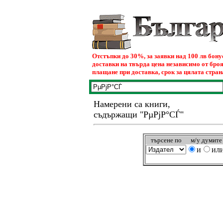
Отстъпки до 30%, за заявки над 100 лв бон
доставки на твърда цена независимо от броя
плащане при доставка, срок за цялата страна
Намерени са книги,
съдържащи "РµРјР°СЃ"
търсeне по
м/у думите
и
ил