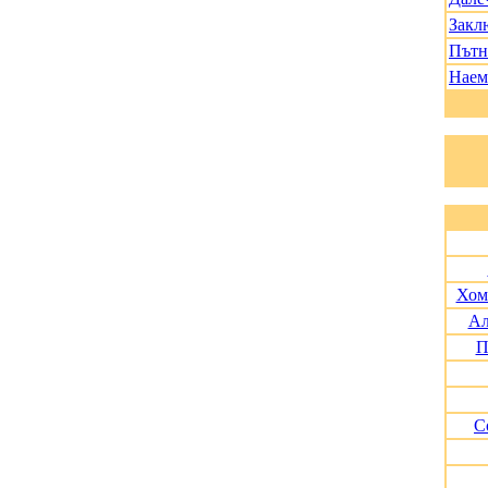
Закл
Пътн
Наем
Хом
Ал
П
С