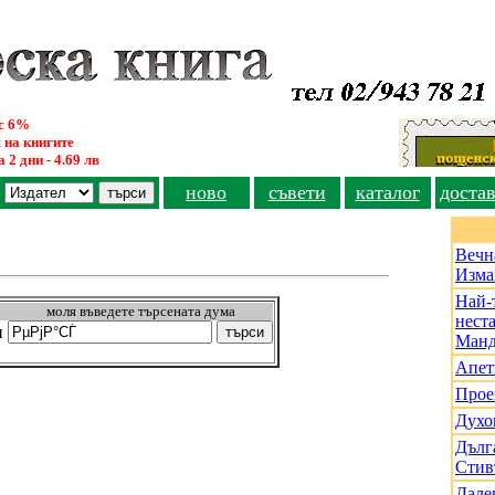
ус 6%
 на книгите
 2 дни - 4.69 лв
ново
съвети
каталог
доста
Вечн
Изма
Най-
моля въведете търсената дума
нест
и
Манд
Апет
Прое
Духо
Дълга
Стив
Дале