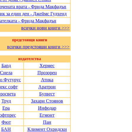
ючената врата - Фрида Макфадън
ик за един ден - Джеймс Гудхенд
ателката - Фрида Макфадън
всички нови книги >>>
предстоящи книги
всички предстоящи книги >>>
издателства
Бард
Хермес
Сиела
Прозорец
о Футурус
Атика
екс софт
Аратрон
росвета
Булвест
Труд
Захари Стоянов
Ера
Инфодар
офтпрес
Егмонт
Фют
Пан
БАН
Климент Охридски