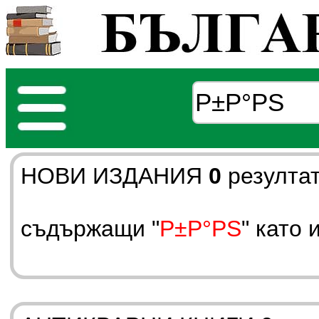
НОВИ ИЗДАНИЯ
0
резулта
съдържащи "
Р±Р°РЅ
" като 