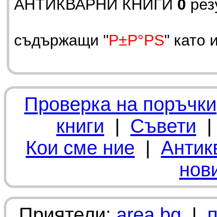
АНТИКВАРНИ КНИГИ
0
рез
съдържащи "
Р±Р°РЅ
" като 
Проверка на поръчки
книги
|
Съвети
Кои сме ние
|
Антик
нов
Приятели:
area.bg
|