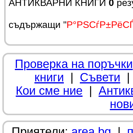
АНТИКВАРНИ КНИГИ
0
рез
съдържащи "
Р°РЅСѓР±РёС
Проверка на поръчки
книги
|
Съвети
Кои сме ние
|
Антик
нов
Приятели:
area.bg
|