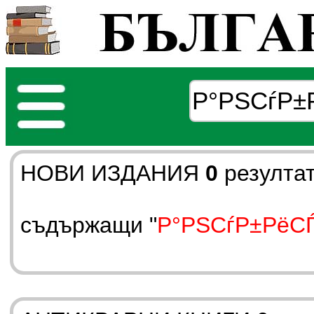
НОВИ ИЗДАНИЯ
0
резулта
съдържащи "
Р°РЅСѓР±РёС