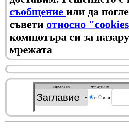
съобщение
или да погл
съвети
относно "cookie
компютъра си за пазарув
мрежата
търсeне по
м/у думите
и
или