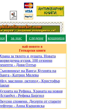
вки
за нас
следене
кошница
най-новото в
Готварски книги
Храна за тялото и душата. Новата
аюрведична кухня. 100 сезонни
рецепти - Дивя Олтър
Съновникът на Ванга; Кухнята на
Ванга - Катрин Милева
Мед, маслини, октопод - Кристофър
Бакън
Кухнята на Рефика. Храната на новия
Истанбул - Рефика Биргюл
Вкусни спомени. Десерти от старите
тефтери - Анна Кършовска