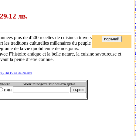
 29.12 лв.
 annees plus de 4500 recettes de cuisine a travers
rt les traditions culturelles millenaires du peuple
tegrante de la vie quotidienne de nos jours.
ec l”histoire antique et la belle nature, la cuisine savoureuse et
 vaut la peine d”etre connue.
р за това заглавиe
думите
моля въведете търсената дума
или