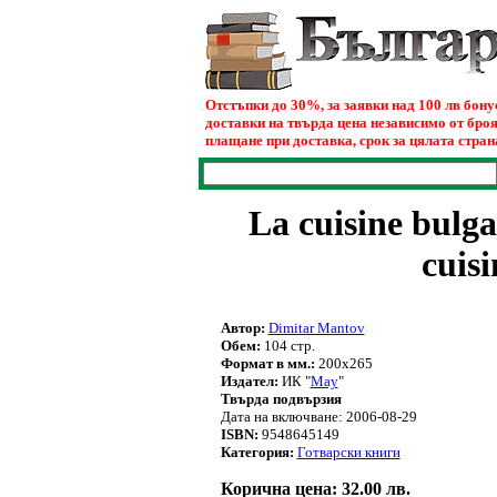
Отстъпки до 30%, за заявки над 100 лв бон
доставки на твърда цена независимо от броя
плащане при доставка, срок за цялата страна
La cuisine bulga
cuisi
Автор:
Dimitar Mantov
Обем:
104 стр.
Формат в мм.:
200x265
Издател:
ИК "
May
"
Твърда подвързия
Дата на включване: 2006-08-29
ISBN:
9548645149
Категория:
Готварски книги
Корична цена: 32.00 лв.