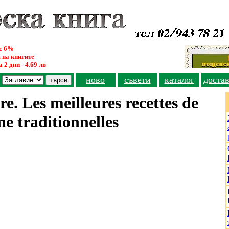
ус 6%
 на книгите
 2 дни - 4.69 лв
ново
съвети
каталог
доста
re. Les meilleures recettes de
ne traditionnelles