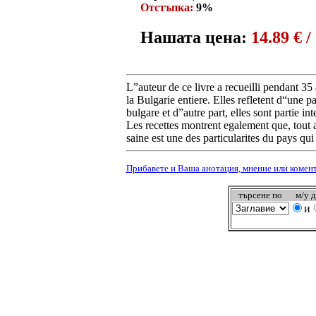
Oтстъпка:
9%
Нашата цена:
14.89 € /
L”auteur de ce livre a recueilli pendant 35
la Bulgarie entiere. Elles refletent d“une pa
bulgare et d”autre part, elles sont partie in
Les recettes montrent egalement que, tout av
saine est une des particularites du pays qui
Прибавете и Вашa анотация, мнение или комента
търсeне по
м/у 
и