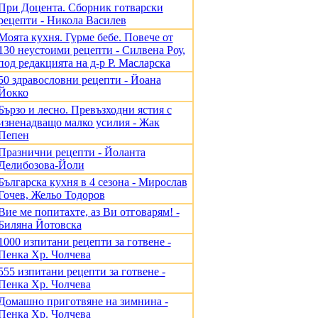
При Доцента. Сборник готварски
рецепти - Никола Василев
Моята кухня. Гурме бебе. Повече от
130 неустоими рецепти - Силвена Роу,
под редакцията на д-р Р. Масларска
50 здравословни рецепти - Йоана
Йокко
Бързо и лесно. Превъзходни ястия с
изненадващо малко усилия - Жак
Пепен
Празнични рецепти - Йоланта
Делибозова-Йоли
Българска кухня в 4 сезона - Мирослав
Гочев, Жельо Тодоров
Вие ме попитахте, аз Ви отговарям! -
Биляна Йотовска
1000 изпитани рецепти за готвене -
Пенка Хр. Чолчева
555 изпитани рецепти за готвене -
Пенка Хр. Чолчева
Домашно приготвяне на зимнина -
Пенка Хр. Чолчева