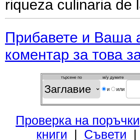
riqueza culinaria de 
Прибавете и Вашa 
коментар за това з
търсeне по
м/у думите
и
или
Проверка на поръчки
книги
|
Съвети