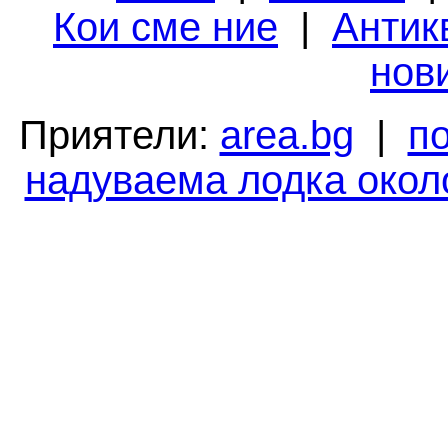
Кои сме ние
|
Антик
нов
Приятели:
area.bg
|
п
надуваема лодка окол