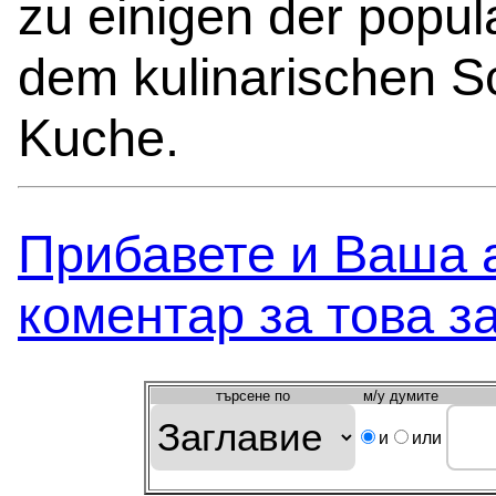
zu einigen der popu
dem kulinarischen S
Kuche.
Прибавете и Вашa 
коментар за това з
търсeне по
м/у думите
и
или