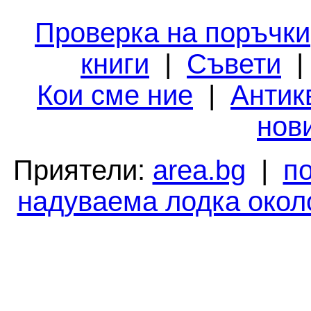
Проверка на поръчки
книги
|
Съвети
Кои сме ние
|
Антик
нов
Приятели:
area.bg
|
п
надуваема лодка окол