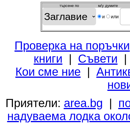
търсeне по
м/у думите
и
или
Проверка на поръчки
книги
|
Съвети
Кои сме ние
|
Антик
нов
Приятели:
area.bg
|
п
надуваема лодка окол