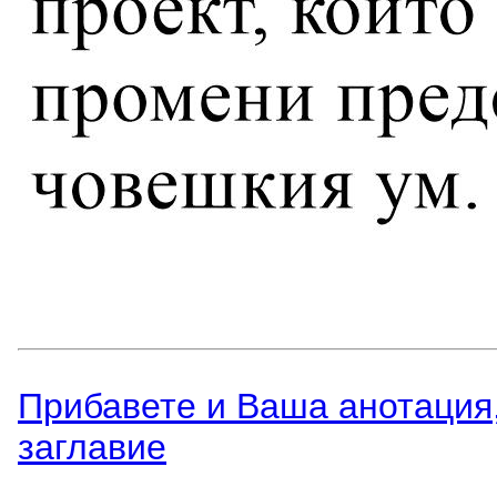
Прибавете и Вашa анотация,
заглавиe