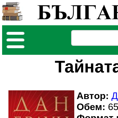
Тайната
Автор:
Д
Обем:
65
Формат 