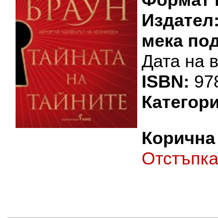
Издател
мека по
Дата на 
ISBN:
97
Категори
Корична 
Oтстъпк