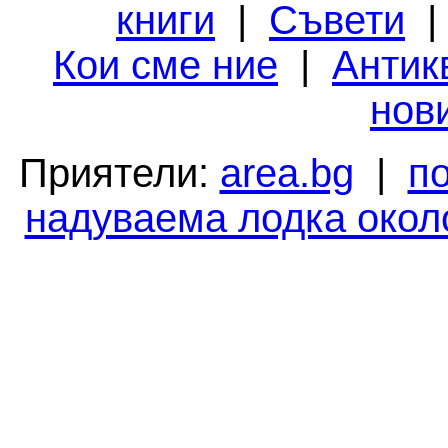
книги
|
Съвети
Кои сме ние
|
Антик
нов
Приятели:
area.bg
|
п
надуваема лодка окол