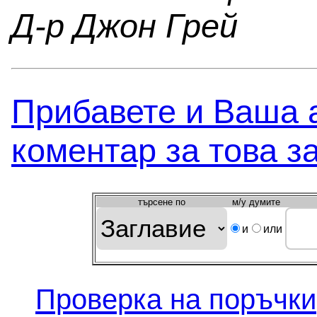
Д-р Джон Грей
Прибавете и Вашa 
коментар за това з
търсeне по
м/у думите
и
или
Проверка на поръчки