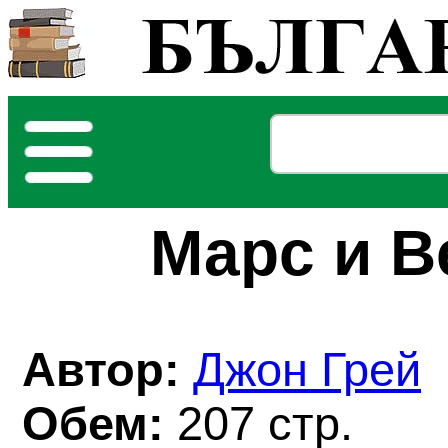
Марс и В
Автор:
Джон Грей
Обем:
207 стр.