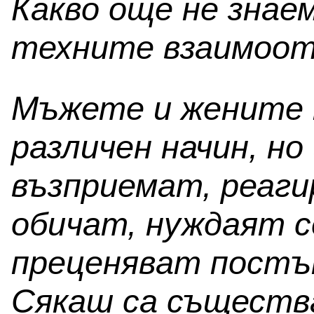
Какво още не знае
техните взаимоо
Мъжете и жените 
различен начин, но
възприемат, реаги
обичат, нуждаят с
преценяват постъп
Сякаш са същества