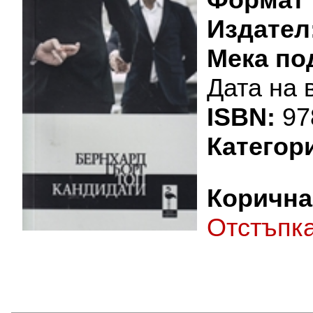
Издател
Мека по
Дата на 
ISBN:
97
Категор
Корична 
Oтстъпк