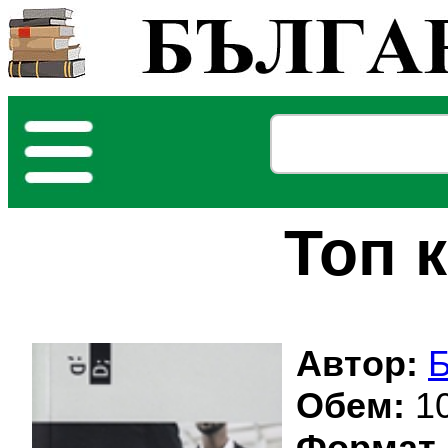
Топ 
Автор:
Б
Обем:
10
Формат 