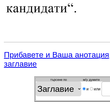
Прибавете и Вашa анотация,
заглавиe
търсeне по
м/у думите
и
или