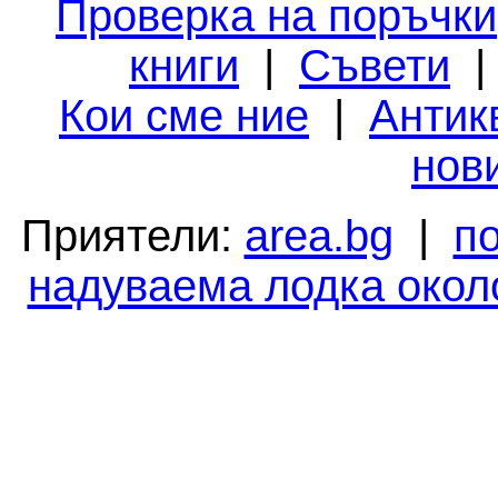
Проверка на поръчки
книги
|
Съвети
Кои сме ние
|
Антик
нов
Приятели:
area.bg
|
п
надуваема лодка окол