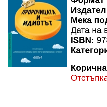
Издател
Мека по
Дата на 
ISBN:
97
Категор
Корична 
Oтстъпк