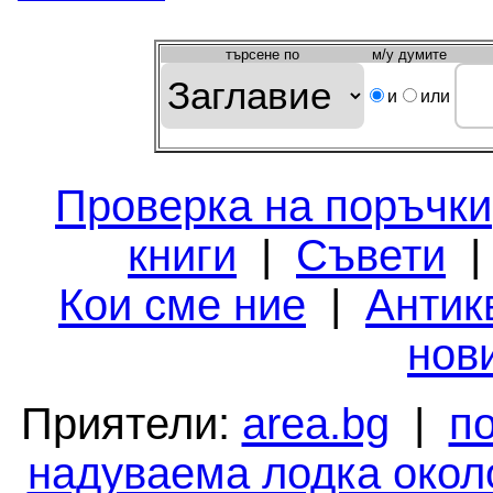
търсeне по
м/у думите
и
или
Проверка на поръчки
книги
|
Съвети
Кои сме ние
|
Антик
нов
Приятели:
area.bg
|
п
надуваема лодка окол