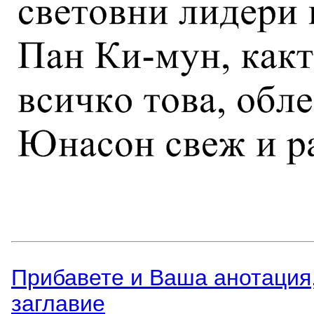
Прибавете и Вашa анотация,
заглавиe