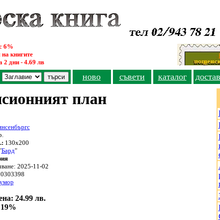
ус 6%
 на книгите
 2 дни - 4.69 лв
ново
съвети
каталог
доста
сионният план
нсенбъргс
р.
:
130х200
"
Бард
"
зия
чване: 2025-11-02
0303398
умор
на: 24.99 лв.
19%