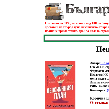
Отстъпки до 30%, за заявки над 100 лв бон
доставки на твърда цена независимо от броя
плащане при доставка, срок за цялата страна
Пен
Автор:
Сю Хи
Обем:
448 ст
Формат в мм.
Издател:
ИК 
мека подвър
Дата на вклю
ISBN:
978619
Категория:
Х
Корична це
Oтстъпка: