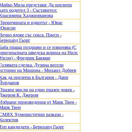
Майко Мила представя: Да оцелееш
като родител 3 - Съставител:
Красимира Хаджииванова
Пророчицата и идиотът - Юнас
Юнасон
Вечно ядове със секса. Пиеси -
Бернхард Гьорг
Баба праща поздрави и се извинява (С
оригиналната шведска корица на Нилс
Улсон) - Фредрик Бакман
Голямата сделка. Дузина весели
истории на Мишона - Михаил Добрев
Как да оцелееш в България - Дани
Йорданов
Празни мисли на един празен човек -
Джером К. Джером
Избрани произведения от Марк Твен -
Марк Твен
СМЯХ Хумористични разкази -
Колектив
Топ кандидати - Бернхард Гьорг