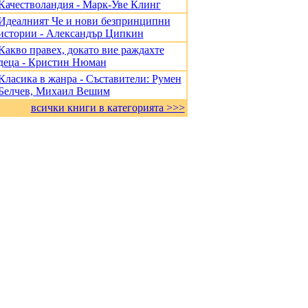
Качестволандия - Марк-Уве Клинг
Идеалният Че и нови безпринципни
истории - Александър Ципкин
Какво правех, докато вие раждахте
деца - Кристин Нюман
Класика в жанра - Съставители: Румен
Белчев, Михаил Вешим
всички книги в категорията >>>