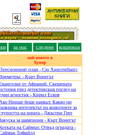
вки
за нас
следене
кошница
най-новото в
Хумор
Пенсионният план - Сю Хинсенбъргс
Времетръс - Кърт Вонегът
Евангелие от Афраний. Свещената
история през детективския поглед на
един агностик - Кирил Есков
Ако Ницше беше нарвал: Какво ни
разкрива интелектът на животните за
глупостта на хората - Джъстин Грег
Закуска за шампиони - Кърт Вонегът
Котката на Саймън: Отвъд оградата -
Саймън Тофийлд