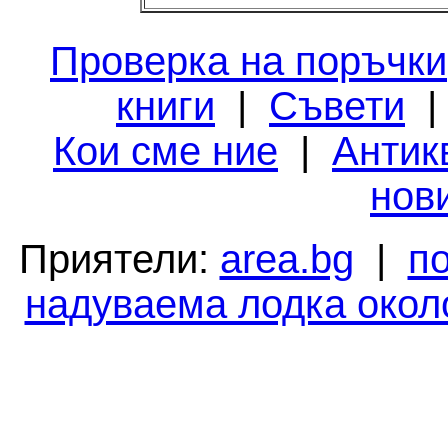
Проверка на поръчки
книги
|
Съвети
Кои сме ние
|
Антик
нов
Приятели:
area.bg
|
п
надуваема лодка окол