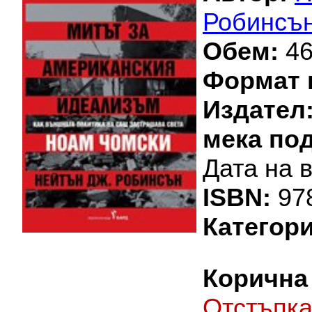
Робинсъ
Обем:
46
Формат 
Издател
мека по
Дата на 
ISBN:
97
Категори
Корична 
Oтстъпк