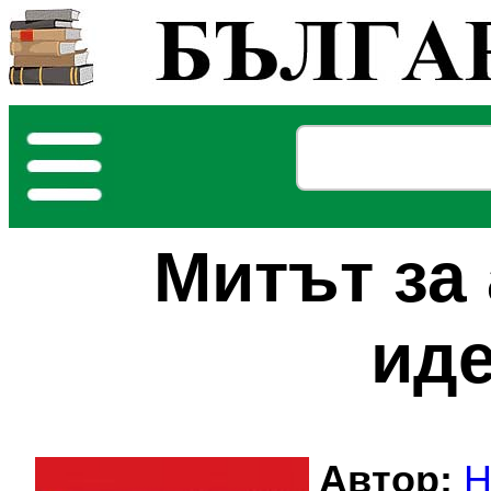
Митът за
ид
Автор:
Н