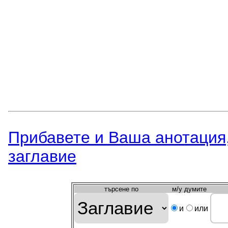
Прибавете и Вашa анотация,
заглавиe
търсeне по
м/у думите
и
или