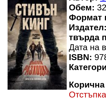
Обем:
32
Формат 
Издател
твърда 
Дата на 
ISBN:
97
Категори
Корична 
Oтстъпк