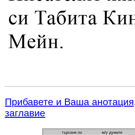
Прибавете и Вашa анотация,
заглавиe
търсeне по
м/у думите