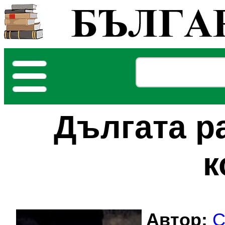
Дългата р
к
Автор:
С