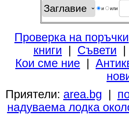
и
или
Проверка на поръчки
книги
|
Съвети
Кои сме ние
|
Антик
нов
Приятели:
area.bg
|
п
надуваема лодка окол