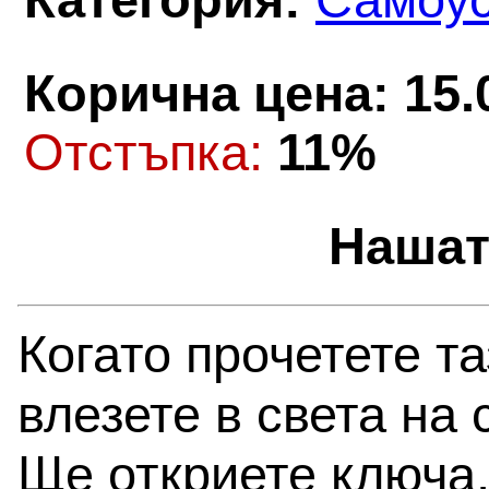
Категория:
Самоу
Корична цена: 15.
Oтстъпка:
11%
Нашат
Когато прочетете та
влезете в света на
Ще откриете ключа,