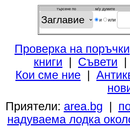
търсeне по
м/у думите
и
или
Проверка на поръчки
книги
|
Съвети
Кои сме ние
|
Антик
нов
Приятели:
area.bg
|
п
надуваема лодка окол