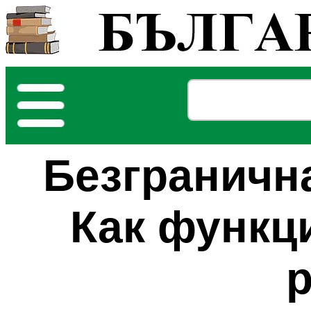
Безгранична
Как функц